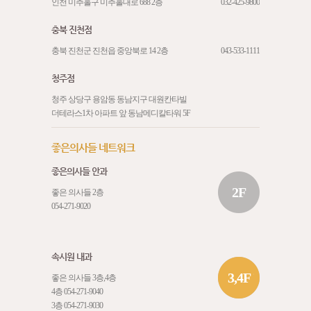
인천 미추홀구 미추홀대로 688 2층
032-425-9800
충북 진천점
충북 진천군 진천읍 중앙북로 14 2층
043-533-1111
청주점
청주 상당구 용암동 동남지구 대원칸타빌
더테라스1차 아파트 앞 동남메디칼타워 5F
좋은의사들 네트워크
좋은의사들 안과
2F
좋은 의사들 2층
054-271-9020
속시원 내과
3,4F
좋은 의사들 3층,4층
4층
054-271-9040
3층
054-271-9030