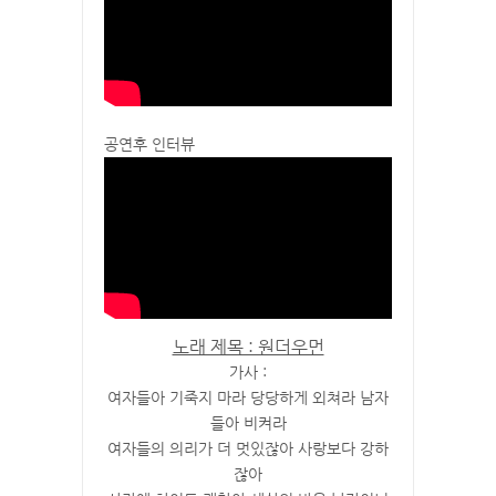
공연후 인터뷰
노래 제목 : 원더우먼
가사 :
여자들아 기죽지 마라 당당하게 외쳐라 남자
들아 비켜라
여자들의 의리가 더 멋있잖아 사랑보다 강하
잖아