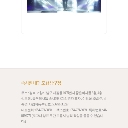
속시원 내과 포항 남구점
주소 : 경북 포항시 남구 대잠동 1005번지 좋은의사들 3층, 4층
상호명 : 좋은의사들 속시원내과의원 대표자 : 이창화, 오희주, 박
종경 사업자등록번호 : 506-91-36227
대표전화 :
054-271-9030
~1 팩스번호 : 054-271-9039 특허번호 : 41-
0196771 (로고나 상표 무단 도용시 법적 책임을 물을 수 있습니
다.)