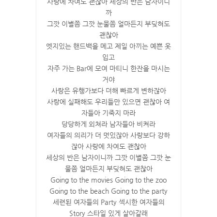
사랑에 차여도 괜찮아 세상의 반은 남자이니
까
그깟 이별쯤 그깟 눈물쯤 얼마든지 부딪혀도
괜찮아
엣지있는 핸드백을 메고 제일 아끼는 예쁜 옷
입고
자주 가는 Bar에 모여 마티니 한잔을 마시는
거야
사랑은 유행가보다 더해 빠르게 변하잖아
사랑에 실패해도 우리들만 있으면 괜찮아 여
자들아 기죽지 마라
당당하게 외쳐라 남자들아 비켜라
여자들의 의리가 더 멋있잖아 사랑보다 강하
잖아 사랑에 차여도 괜찮아
세상의 반은 남자이니까 그깟 이별쯤 그깟 눈
물쯤 얼마든지 부딪혀도 괜찮아
Going to the movies Going to the zoo
Going to the beach Going to the party
세련된 여자들의 Party 섹시한 여자들의
Story 스타일 있게 살아갈래