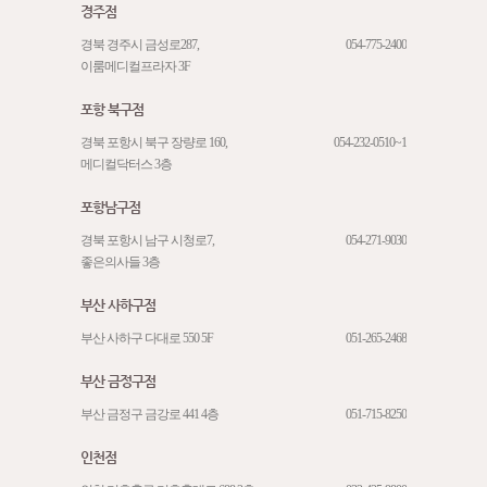
경주점
경북 경주시 금성로287,
054-775-2400
이룸메디컬프라자 3F
포항 북구점
경북 포항시 북구 장량로 160,
054-232-0510~1
메디컬닥터스 3층
포항남구점
경북 포항시 남구 시청로7,
054-271-9030
좋은의사들 3층
부산 사하구점
부산 사하구 다대로 550 5F
051-265-2468
부산 금정구점
부산 금정구 금강로 441 4층
051-715-8250
인천점