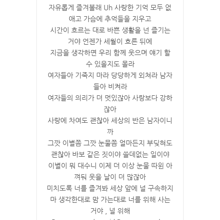
자유롭게 즐겨볼래 Uh 사랑한 기억 모두 없
애고 가슴에 추억들을 지우고
시간이 흐르는 대로 바쁜 생활을 넌 즐기는
거야 언젠가 세월이 흐른 뒤에
지금을 생각하면 우리 함께 웃으며 얘기 할
수 있을지도 몰라
여자들아 기죽지 마라 당당하게 외쳐라 남자
들아 비켜라
여자들의 의리가 더 멋있잖아 사랑보다 강하
잖아
사랑에 차여도 괜찮아 세상의 반은 남자이니
까
그깟 이별쯤 그깟 눈물쯤 얼마든지 부딪혀도
괜찮아 바보 같은 짓이야 쓸데없는 일이야
이별이 뭐 대수니 이제 더 이상 눈물 따윈 아
껴둬 웃을 날이 더 많잖아
미치도록 너를 즐겨봐 세상 앞에 널 구속하지
마 생각한대로 맘 가는대로 너를 위해 사는
거야 , 널 위해