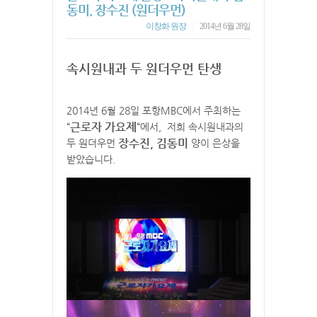
동미, 장수진 (원더우먼)
|
이창화 원장
2014년 6월 28일
속시원내과 두 원더우먼 탄생
2014년 6월 28일 포항MBC에서 주최하는
근로자 가요제
“
“에서, 저희 속시원내과의
장수진, 김동미
두 원더우먼
양이 은상을
받았습니다.