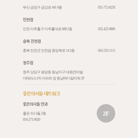
부산 금정구 금강로 441 4층
051-715-8250
인천점
인천 미추홀구 미추홀대로 688 2층
032-425-9800
충북 진천점
충북 진천군 진천읍 중앙북로 14 2층
043-533-1111
청주점
청주 상당구 용암동 동남지구 대원칸타빌
더테라스1차 아파트 앞 동남메디칼타워 5F
좋은의사들 네트워크
좋은의사들 안과
2F
좋은 의사들 2층
054-271-9020