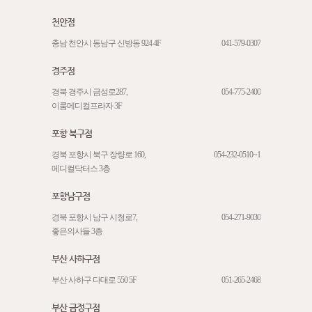
천안점
충남 천안시 동남구 신방동 924 4F
041-579-0307
경주점
경북 경주시 금성로287,
054-775-2400
이룸메디컬프라자 3F
포항 북구점
경북 포항시 북구 장량로 160,
054-232-0510~1
메디컬닥터스 3층
포항남구점
경북 포항시 남구 시청로7,
054-271-9030
좋은의사들 3층
부산 사하구점
부산 사하구 다대로 550 5F
051-265-2468
부산 금정구점