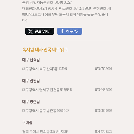
종경 사업자등록번호 : 506-91-36227
대표전화 :
054-271-9030
~1 팩스번호 : 054-271-9039 특허번호 : 41-
0196771 (로고나 상표 무단 도용시 법적 책임을 물을 수 있습니
다.)
속시원 내과 전국 네트워크
대구 산격점
대구광역시 북구 산격3동 1250-9
053-959-9001
대구 진천점
대구광역시 달서구 진천동 92-9,93-8
053-643-3900
대구 방촌점
대구광역시 동구 방촌동 1089-5 2F
053-986-0202
구미점
경북 구미시 인의동 365-2번지 3F
054-476-8575