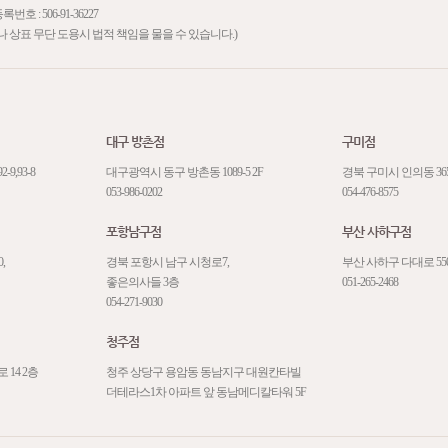
: 506-91-36227
71 (로고나 상표 무단 도용시 법적 책임을 물을 수 있습니다.)
대구 방촌점
구미점
,93-8
대구광역시 동구 방촌동 1089-5 2F
경북 구미시 인의동 365
053-986-0202
054-476-8575
포항남구점
부산 사하구점
,
경북 포항시 남구 시청로7,
부산 사하구 다대로 550
좋은의사들 3층
051-265-2468
054-271-9030
청주점
14 2층
청주 상당구 용암동 동남지구 대원칸타빌
더테라스1차 아파트 앞 동남메디칼타워 5F