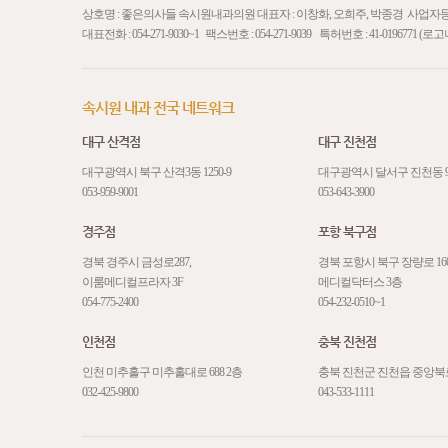
상호명 : 좋은의사들 속시원내과의원 대표자 : 이창화, 오희주, 박종경 사업자등록번호 
대표전화 :
054-271-9030
~1 팩스번호 : 054-271-9039 특허번호 : 41-01967
속시원 내과 전국 네트워크
대구 산격점
대구 진천점
대구광역시 북구 산격3동 1250-9
대구광역시 달서구 진천동 92-9
053-959-9001
053-643-3900
경주점
포항 북구점
경북 경주시 금성로287,
경북 포항시 북구 장량로 160
이룸메디컬프라자 3F
메디컬닥터스 3층
054-775-2400
054-232-0510~1
인천점
충북 진천점
인천 미추홀구 미추홀대로 688 2층
충북 진천군 진천읍 중앙북로 
032-425-9800
043-533-1111