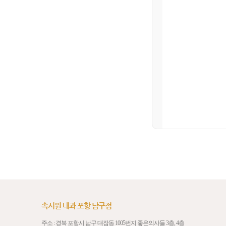
속시원 내과 포항 남구점
주소 : 경북 포항시 남구 대잠동 1005번지 좋은의사들 3층, 4층