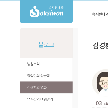
속시원내과
김경
블로그
병원소식
장철민의 성공학
김경환의 영화
엄실장의 여행일기
03
6월