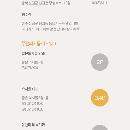
충북 진천군 진천읍 중앙북로 14 2층
043-533-1111
청주점
청주 상당구 용암동 동남지구 대원칸타빌
더테라스1차 아파트 앞 동남메디칼타워 5F
좋은의사들 네트워크
좋은의사들 안과
2F
좋은 의사들 2층
054-271-9020
속시원 내과
3,4F
좋은 의사들 3층,4층
4층
054-271-9040
3층
054-271-9030
유앤미 비뇨기과