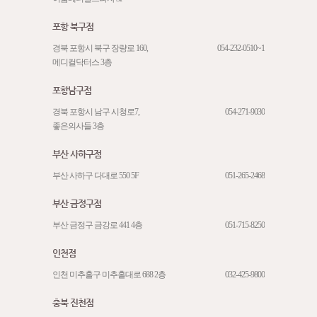
포항 북구점
경북 포항시 북구 장량로 160,
054-232-0510~1
메디컬닥터스 3층
포항남구점
경북 포항시 남구 시청로7,
054-271-9030
좋은의사들 3층
부산 사하구점
부산 사하구 다대로 550 5F
051-265-2468
부산 금정구점
부산 금정구 금강로 441 4층
051-715-8250
인천점
인천 미추홀구 미추홀대로 688 2층
032-425-9800
충북 진천점