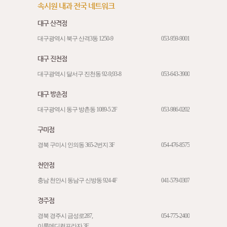
속시원 내과 전국 네트워크
대구 산격점
대구광역시 북구 산격3동 1250-9
053-959-9001
대구 진천점
대구광역시 달서구 진천동 92-9,93-8
053-643-3900
대구 방촌점
대구광역시 동구 방촌동 1089-5 2F
053-986-0202
구미점
경북 구미시 인의동 365-2번지 3F
054-476-8575
천안점
충남 천안시 동남구 신방동 924 4F
041-579-0307
경주점
경북 경주시 금성로287,
054-775-2400
이룸메디컬프라자 3F