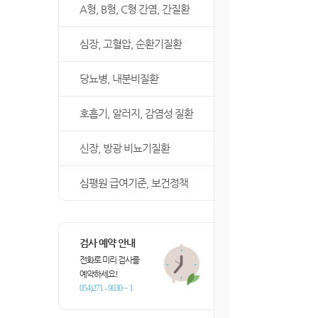
A형, B형, C형 간염, 간질환
심장, 고혈압, 순환기질환
당뇨병, 내분비질환
호흡기, 알러지, 감염성 질환
신장, 방광 비뇨기질환
심평원 급여기준, 보건정책
검사 예약 안내
전화로 미리 검사를
예약하세요!
054)271 - 9030 ~ 1