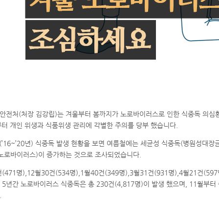
안전처(처장 김강립)는 겨울부터 봄까지가 노로바이러스로 인한 식중독 의심
터 개인 위생과 식품위생 관리에 각별한 주의를 당부 했습니다.
(’16~’20년) 식중독 발생 현황을 보면 여름철에는 세균성 식중독(병원성대장
(노로바이러스)이 증가하는 것으로 조사되었습니다.
건(471명),12월30건(534명),1월40건(349명),3월31건(931명),4월21건(597
근 5년간 노로바이러스 식중독은 총 230건(4,817명)이 발생 했으며, 11월부
.