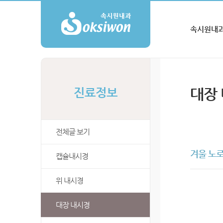
속시원내과
대장
진료정보
전체글 보기
겨울 노
캡슐내시경
위 내시경
대장 내시경