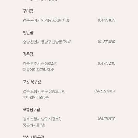
구미점
경북 구미시 인의동 365-2번지 3F
054-476-8575
천안점
충남 천안시 동남구 신방동 924 4F
041-579-0307
경주점
경북 경주시 금성로287,
054-775-2400
이룸메디컬프라자 3F
포항 북구점
경북 포항시 북구 장량로 160,
054-232-0510~1
메디컬닥터스 3층
포항남구점
경북 포항시 남구 시청로7,
054-271-9030
좋은의사들 3층
부산 사하구점