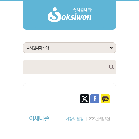
아세타졸
|
이창화 원장
2023년 6월 6일