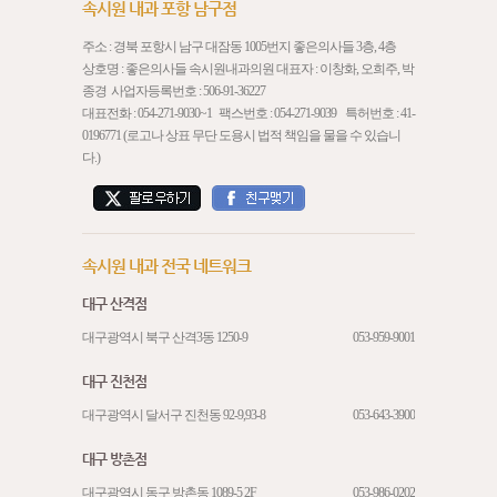
속시원 내과 포항 남구점
주소 : 경북 포항시 남구 대잠동 1005번지 좋은의사들 3층, 4층
상호명 : 좋은의사들 속시원내과의원 대표자 : 이창화, 오희주, 박
종경 사업자등록번호 : 506-91-36227
대표전화 :
054-271-9030
~1 팩스번호 : 054-271-9039 특허번호 : 41-
0196771 (로고나 상표 무단 도용시 법적 책임을 물을 수 있습니
다.)
속시원 내과 전국 네트워크
대구 산격점
대구광역시 북구 산격3동 1250-9
053-959-9001
대구 진천점
대구광역시 달서구 진천동 92-9,93-8
053-643-3900
대구 방촌점
대구광역시 동구 방촌동 1089-5 2F
053-986-0202