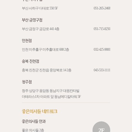
부산 사하구 다대로 550 5F
051-265-2468
부산 금정구점
부산 금정구 금강로 441 4층
051-715-8250
인천점
인천 미추홀구 미추홀대로 688 2층
032-425-9800
충북 진천점
충북 진천군 진천읍 중앙북로 14 2층
043-533-1111
청주점
청주 상당구 용암동 동남지구 대원칸타빌
더테라스1차 아파트 앞 동남메디칼타워 5F
좋은의사들 네트워크
좋은의사들 안과
2F
좋은 의사들 2층