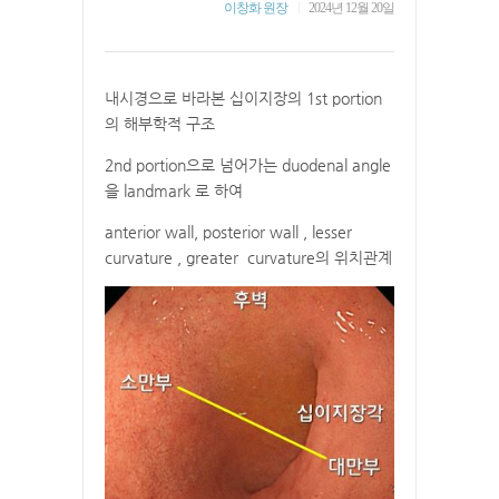
|
이창화 원장
2024년 12월 20일
내시경으로 바라본 십이지장의 1st portion
의 해부학적 구조
2nd portion으로 넘어가는 duodenal angle
을 landmark 로 하여
anterior wall, posterior wall , lesser
curvature , greater curvature의 위치관계