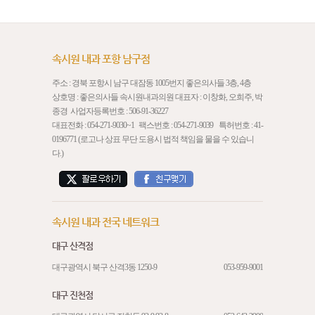
속시원 내과 포항 남구점
주소 : 경북 포항시 남구 대잠동 1005번지 좋은의사들 3층, 4층
상호명 : 좋은의사들 속시원내과의원 대표자 : 이창화, 오희주, 박
종경 사업자등록번호 : 506-91-36227
대표전화 :
054-271-9030
~1 팩스번호 : 054-271-9039 특허번호 : 41-
0196771 (로고나 상표 무단 도용시 법적 책임을 물을 수 있습니
다.)
속시원 내과 전국 네트워크
대구 산격점
대구광역시 북구 산격3동 1250-9
053-959-9001
대구 진천점