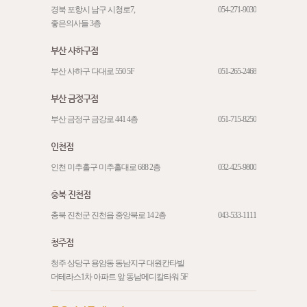
경북 포항시 남구 시청로7,
054-271-9030
좋은의사들 3층
부산 사하구점
부산 사하구 다대로 550 5F
051-265-2468
부산 금정구점
부산 금정구 금강로 441 4층
051-715-8250
인천점
인천 미추홀구 미추홀대로 688 2층
032-425-9800
충북 진천점
충북 진천군 진천읍 중앙북로 14 2층
043-533-1111
청주점
청주 상당구 용암동 동남지구 대원칸타빌
더테라스1차 아파트 앞 동남메디칼타워 5F