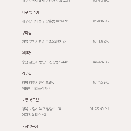
대구광역시 달서구 진천동 92-9,93-8
053-643-3900
대구 방촌점
대구광역시 동구 방촌동 1089-5 2F
053-986-0202
구미점
경북 구미시 인의동 365-2번지 3F
054-476-8575
천안점
충남 천안시 동남구 신방동 924 4F
041-579-0307
경주점
경북 경주시 금성로287,
054-775-2400
이룸메디컬프라자 3F
포항 북구점
경북 포항시 북구 장량로 160,
054-232-0510~1
메디컬닥터스 3층
포항남구점