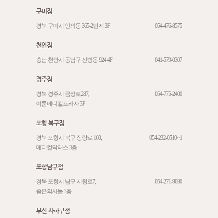
구미점
경북 구미시 인의동 365-2번지 3F
054-476-8575
천안점
충남 천안시 동남구 신방동 924 4F
041-579-0307
경주점
경북 경주시 금성로287,
054-775-2400
이룸메디컬프라자 3F
포항 북구점
경북 포항시 북구 장량로 160,
054-232-0510~1
메디컬닥터스 3층
포항남구점
경북 포항시 남구 시청로7,
054-271-9030
좋은의사들 3층
부산 사하구점