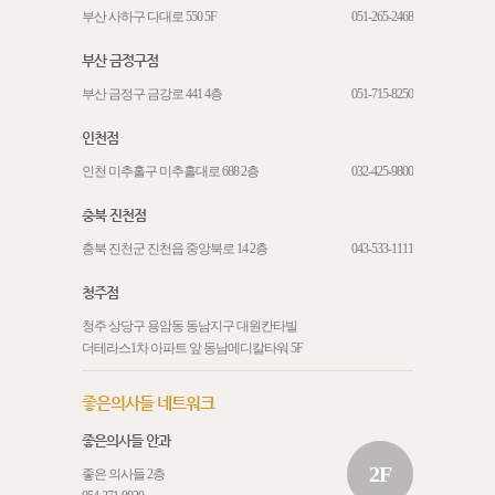
부산 사하구 다대로 550 5F
051-265-2468
부산 금정구점
부산 금정구 금강로 441 4층
051-715-8250
인천점
인천 미추홀구 미추홀대로 688 2층
032-425-9800
충북 진천점
충북 진천군 진천읍 중앙북로 14 2층
043-533-1111
청주점
청주 상당구 용암동 동남지구 대원칸타빌
더테라스1차 아파트 앞 동남메디칼타워 5F
좋은의사들 네트워크
좋은의사들 안과
2F
좋은 의사들 2층