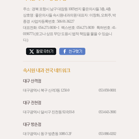
주소 : 경북 포항시 남구 대잠동 1005번지 좋은의사들 3층, 4층
상호명 : 좋은의사들 속시원내과의원 대표자 : 이창화, 오희주, 박
종경 사업자등록번호 : 506-91-36227
대표전화 :
054-271-9030
~1 팩스번호 : 054-271-9039 특허번호 : 41-
0196771 (로고나 상표 무단 도용시 법적 책임을 물을 수 있습니
다.)
속시원 내과 전국 네트워크
대구 산격점
대구광역시 북구 산격3동 1250-9
053-959-9001
대구 진천점
대구광역시 달서구 진천동 92-9,93-8
053-643-3900
대구 방촌점
대구광역시 동구 방촌동 1089-5 2F
053-986-0202