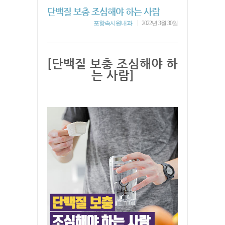
단백질 보충 조심해야 하는 사람
|
포항속시원내과
2022년 3월 30일
[단백질 보충 조심해야 하
는 사람]