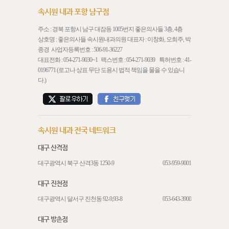
속시원 내과 포항 남구점
주소 : 경북 포항시 남구 대잠동 1005번지 좋은의사들 3층, 4층
상호명 : 좋은의사들 속시원내과의원 대표자 : 이창화, 오희주, 박
종경 사업자등록번호 : 506-91-36227
대표전화 :
054-271-9030
~1 팩스번호 : 054-271-9039 특허번호 : 41-
0196771 (로고나 상표 무단 도용시 법적 책임을 물을 수 있습니
다.)
속시원 내과 전국 네트워크
대구 산격점
대구광역시 북구 산격3동 1250-9
053-959-9001
대구 진천점
대구광역시 달서구 진천동 92-9,93-8
053-643-3900
대구 방촌점