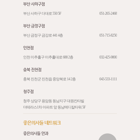
부산 사하구점
부산 사하구 다대로 550 5F
051-265-2468
부산 금정구점
부산 금정구 금강로 441 4층
051-715-8250
인천점
인천 미추홀구 미추홀대로 688 2층
032-425-9800
충북 진천점
충북 진천군 진천읍 중앙북로 14 2층
043-533-1111
청주점
청주 상당구 용암동 동남지구 대원칸타빌
더테라스1차 아파트 앞 동남메디칼타워 5F
좋은의사들 네트워크
좋은의사들 안과