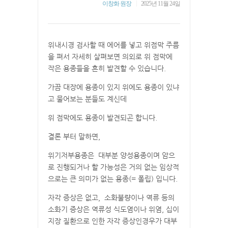
|
이창화 원장
2025년 11월 24일
위내시경 검사할 때 에어를 넣고 위점막 주름
을 펴서 자세히 살펴보면 의외로 위 점막에
작은 용종들을 흔히 발견할 수 있습니다.
가끔 대장에 용종이 있지 위에도 용종이 있냐
고 물어보는 분들도 계신데
위 점막에도 용종이 발견되곤 합니다.
결론 부터 말하면,
위기저부용종은 대부분 양성용종이며 암으
로 진행되거나 할 가능성은 거의 없는 임상적
으로는 큰 의미가 없는 용종(= 폴립) 입니다.
자각 증상은 없고, 소화불량이나 역류 등의
소화기 증상은 역류성 식도염이나 위염, 십이
지장 질환으로 인한 자각 증상인경우가 대부