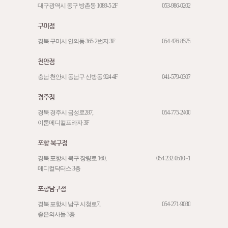
대구광역시 동구 방촌동 1089-5 2F
053-986-0202
구미점
경북 구미시 인의동 365-2번지 3F
054-476-8575
천안점
충남 천안시 동남구 신방동 924 4F
041-579-0307
경주점
경북 경주시 금성로287,
054-775-2400
이룸메디컬프라자 3F
포항 북구점
경북 포항시 북구 장량로 160,
054-232-0510~1
메디컬닥터스 3층
포항남구점
경북 포항시 남구 시청로7,
054-271-9030
좋은의사들 3층