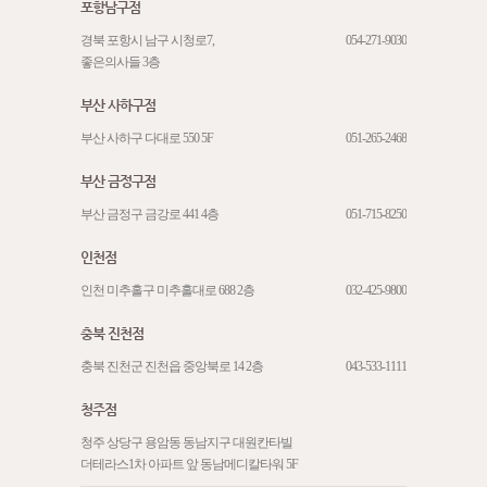
포항남구점
경북 포항시 남구 시청로7,
054-271-9030
좋은의사들 3층
부산 사하구점
부산 사하구 다대로 550 5F
051-265-2468
부산 금정구점
부산 금정구 금강로 441 4층
051-715-8250
인천점
인천 미추홀구 미추홀대로 688 2층
032-425-9800
충북 진천점
충북 진천군 진천읍 중앙북로 14 2층
043-533-1111
청주점
청주 상당구 용암동 동남지구 대원칸타빌
더테라스1차 아파트 앞 동남메디칼타워 5F