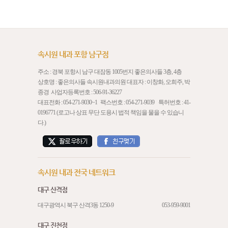
속시원 내과 포항 남구점
주소 : 경북 포항시 남구 대잠동 1005번지 좋은의사들 3층, 4층
상호명 : 좋은의사들 속시원내과의원 대표자 : 이창화, 오희주, 박
종경 사업자등록번호 : 506-91-36227
대표전화 :
054-271-9030
~1 팩스번호 : 054-271-9039 특허번호 : 41-
0196771 (로고나 상표 무단 도용시 법적 책임을 물을 수 있습니
다.)
속시원 내과 전국 네트워크
대구 산격점
대구광역시 북구 산격3동 1250-9
053-959-9001
대구 진천점