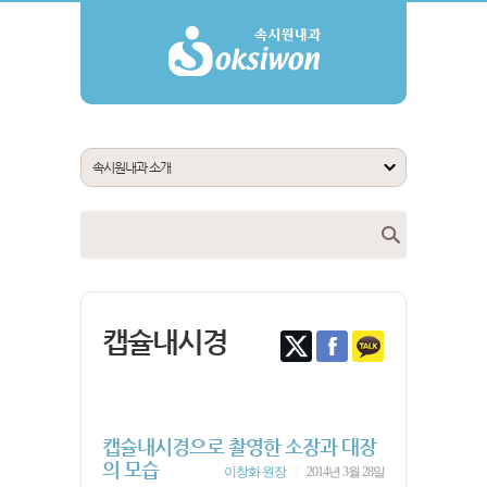
캡슐내시경
캡슐내시경으로 촬영한 소장과 대장
의 모습
|
이창화 원장
2014년 3월 28일