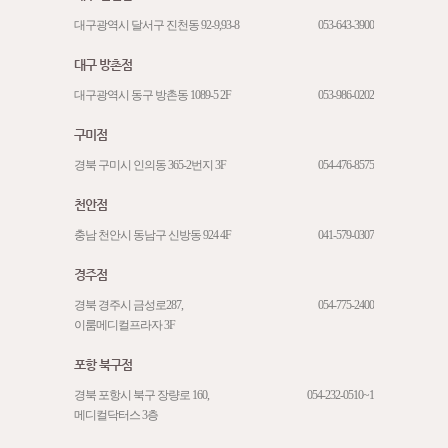
대구광역시 달서구 진천동 92-9,93-8
053-643-3900
대구 방촌점
대구광역시 동구 방촌동 1089-5 2F
053-986-0202
구미점
경북 구미시 인의동 365-2번지 3F
054-476-8575
천안점
충남 천안시 동남구 신방동 924 4F
041-579-0307
경주점
경북 경주시 금성로287,
054-775-2400
이룸메디컬프라자 3F
포항 북구점
경북 포항시 북구 장량로 160,
054-232-0510~1
메디컬닥터스 3층