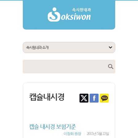
캡슐내시경
캡슐 내시경 보험기준
|
이창화 원장
2015년 5월 22일