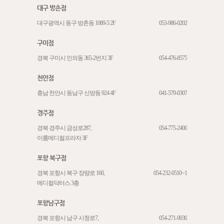
대구 방촌점
대구광역시 동구 방촌동 1089-5 2F
053-986-0202
구미점
경북 구미시 인의동 365-2번지 3F
054-476-8575
천안점
충남 천안시 동남구 신방동 924 4F
041-579-0307
경주점
경북 경주시 금성로287,
054-775-2400
이룸메디컬프라자 3F
포항 북구점
경북 포항시 북구 장량로 160,
054-232-0510~1
메디컬닥터스 3층
포항남구점
경북 포항시 남구 시청로7,
054-271-9030