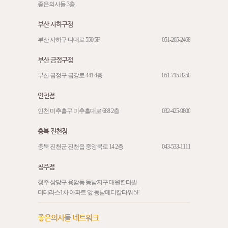
좋은의사들 3층
부산 사하구점
부산 사하구 다대로 550 5F
051-265-2468
부산 금정구점
부산 금정구 금강로 441 4층
051-715-8250
인천점
인천 미추홀구 미추홀대로 688 2층
032-425-9800
충북 진천점
충북 진천군 진천읍 중앙북로 14 2층
043-533-1111
청주점
청주 상당구 용암동 동남지구 대원칸타빌
더테라스1차 아파트 앞 동남메디칼타워 5F
좋은의사들 네트워크