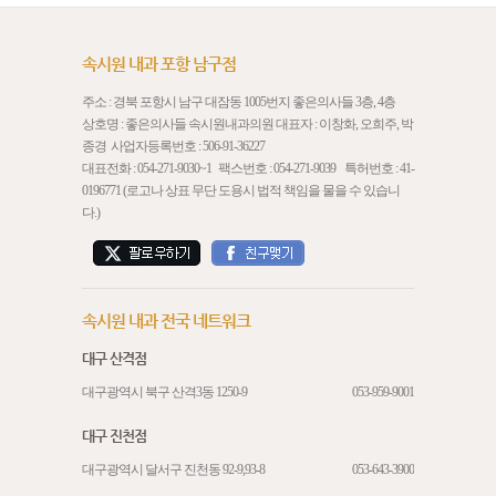
속시원 내과 포항 남구점
주소 : 경북 포항시 남구 대잠동 1005번지 좋은의사들 3층, 4층
상호명 : 좋은의사들 속시원내과의원 대표자 : 이창화, 오희주, 박
종경 사업자등록번호 : 506-91-36227
대표전화 :
054-271-9030
~1 팩스번호 : 054-271-9039 특허번호 : 41-
0196771 (로고나 상표 무단 도용시 법적 책임을 물을 수 있습니
다.)
속시원 내과 전국 네트워크
대구 산격점
대구광역시 북구 산격3동 1250-9
053-959-9001
대구 진천점
대구광역시 달서구 진천동 92-9,93-8
053-643-3900