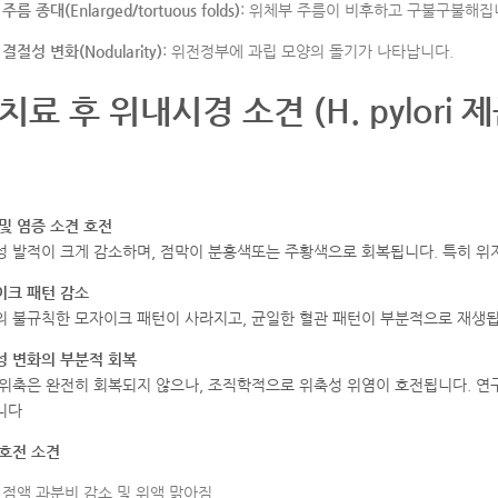
주름 종대(Enlarged/tortuous folds)
: 위체부 주름이 비후하고 구불구불해집
결절성 변화(Nodularity)
: 위전정부에 과립 모양의 돌기가 나타납니다
.
치료 후 위내시경 소견 (H. pylori 
및 염증 소견 호전
성 발적이 크게 감소하며, 점막이 분홍색또는 주황색으로 회복됩니다
.
특히 위
이크 패턴 감소
의 불규칙한 모자이크 패턴이 사라지고, 균일한 혈관 패턴이 부분적으로 재생
성 변화의 부분적 회복
 위축은 완전히 회복되지 않으나, 조직학적으로 위축성 위염이 호전됩니다
.
연구
니다
 호전 소견
점액 과분비 감소 및 위액 맑아짐