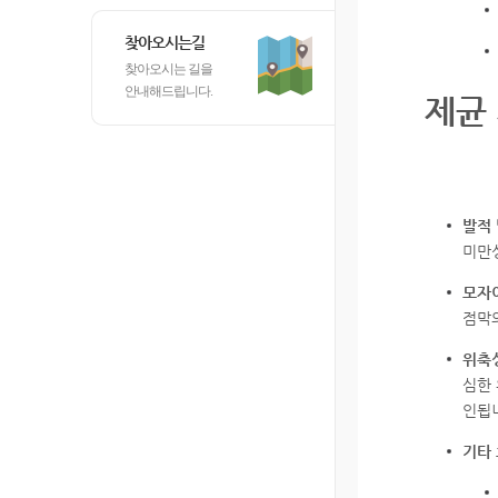
찾아오시는길
찾아오시는 길을
안내해드립니다.
제균 
발적 
미만
모자
점막
위축
심한
인됩
기타