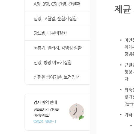
A형, B형, C형 간염, 간질환
제균 
심장, 고혈압, 순환기질환
당뇨병, 내분비질환
미만성 
위체
호흡기, 알러지, 감염성 질환
광범
신장, 방광 비뇨기질환
균일한
정상 
심평원 급여기준, 보건정책
다.
위축성
장기간
검사 예약 안내
(불
전화로 미리 검사를
기타
예약하세요!
054)271 - 9030 ~ 1