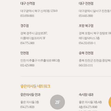
대구 산격점
대구 진천점
대구광역시 북구 산격3동 1250-9
대구광역시 달서구 진천동 92-9
053-959-9001
053-643-3900
경주점
포항 북구점
경북 경주시 금성로287,
경북 포항시 북구 장량로 160
이룸메디컬프라자 3F
메디컬닥터스 3층
054-775-2400
054-232-0510~1
인천점
충북 진천점
인천 미추홀구 미추홀대로 688 2층
충북 진천군 진천읍 중앙북로 
032-425-9800
043-533-1111
좋은의사들 네트워크
좋은의사들 안과
속시원 내과
2F
좋은 의사들 2층
좋은 의사들 3층,4층
054-271-9020
4층
054-271-9040