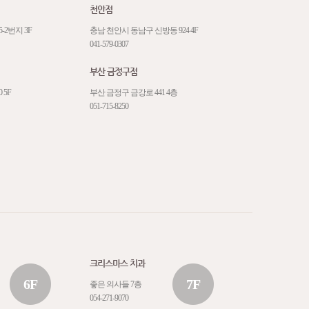
천안점
-2번지 3F
충남 천안시 동남구 신방동 924 4F
041-579-0307
부산 금정구점
 5F
부산 금정구 금강로 441 4층
051-715-8250
크리스마스 치과
6F
7F
좋은 의사들 7층
054-271-9070