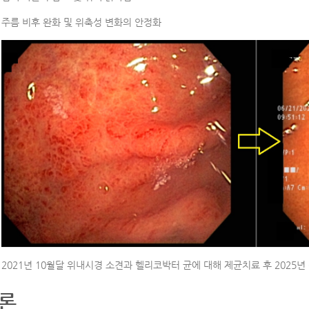
주름 비후 완화 및 위축성 변화의 안정화
2021년 10월달 위내시경 소견과 헬리코박터 균에 대해 제균치료 후 2025년
론