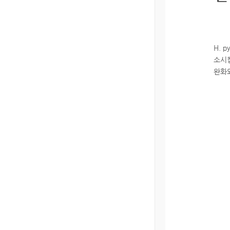
H. 
소시
완화