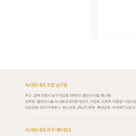
속시원 내과 포항 남구점
주소 : 경북 포항시 남구 대잠동 1005번지 좋은의사들 3층, 4층
상호명 : 좋은의사들 속시원내과의원 대표자 : 이창화, 오희주, 박종경 사업자등록번호 
대표전화 :
054-271-9030
~1 팩스번호 : 054-271-9039 특허번호 : 41-01967
속시원 내과 전국 네트워크