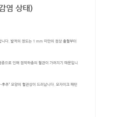
현감염 상태)
합니다
.
발적의 정도는 1 mm 미만의 점상 출혈부터
염증으로 인해 점막하층의 혈관이 가려지기 때문입니
금-후추” 모양의 혈관상이 드러납니다
.
모자이크 패턴