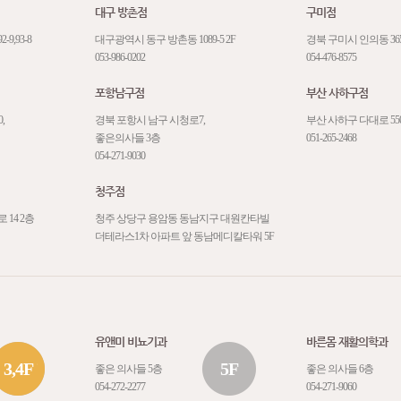
대구 방촌점
구미점
,93-8
대구광역시 동구 방촌동 1089-5 2F
경북 구미시 인의동 365
053-986-0202
054-476-8575
포항남구점
부산 사하구점
,
경북 포항시 남구 시청로7,
부산 사하구 다대로 550
좋은의사들 3층
051-265-2468
054-271-9030
청주점
14 2층
청주 상당구 용암동 동남지구 대원칸타빌
더테라스1차 아파트 앞 동남메디칼타워 5F
유앤미 비뇨기과
바른몸 재활의학과
3,4F
5F
좋은 의사들 5층
좋은 의사들 6층
054-272-2277
054-271-9060