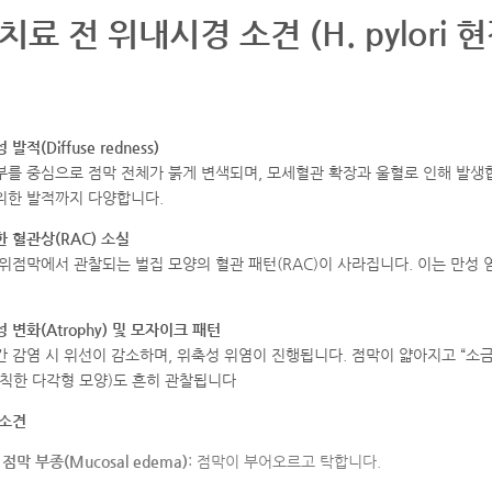
치료 전 위내시경 소견 (H. pylori 
발적(Diffuse redness)
부를 중심으로 점막 전체가 붉게 변색되며, 모세혈관 확장과 울혈로 인해 발생
위한 발적까지 다양합니다.
 혈관상(RAC) 소실
위점막에서 관찰되는 벌집 모양의 혈관 패턴(RAC)이 사라집니다
.
이는 만성 
 변화(Atrophy) 및 모자이크 패턴
 감염 시 위선이 감소하며, 위축성 위염이 진행됩니다. 점막이 얇아지고 “소
규칙한 다각형 모양)도 흔히 관찰됩니다
 소견
점막 부종(Mucosal edema)
: 점막이 부어오르고 탁합니다
.