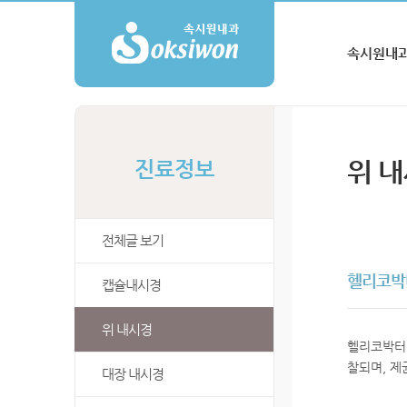
속시원내과
위 
진료정보
전체글 보기
헬리코박터
캡슐내시경
위 내시경
헬리코박터 
찰되며, 제
대장 내시경