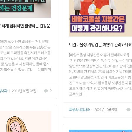
도하게 섭취하면 발생하는 건강문
도하게 섭취하면 발생하는 건강문제]
비알코올성 지방간은 어떻게 관리하나요
음식으로 스트레스를 푸는 당충전’은
로토닌과 도파민을 촉진시켜 트레스를
[비알코올성 지방간은 어떻게 관리하나요?
효과가 있는데요. 지만 이건 일시적
지방간은 간에 지방이 많이 끼어 있는 상태다
 뿐, 당분을 과다 섭취하면 몸에 좋지
일반적으로 정상적인 간세포에는 지방이 있
가 일어날 수 있습니다. 1. 질환 위
데, 지방이 간 전체의 5%를 넘으면 지방간이
고 한다. 알코올성 지방간과 비알코올성 지방
간으로 나눌 수 있다. 알코올성 지방간은 과음
으로 인해 간에 지방 합성이 촉진돼 생기는데,
원내과
|
2021년 10월 26일
0
금주하면…
포항속시원내과
|
2021년 10월 5일