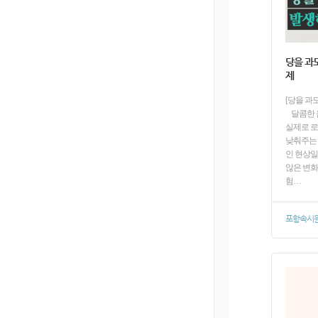
당을 과
제
[당을 과
달콤한 
실제로 
낮춰주는 
인 현상일
않은 변화
험…
포항속시