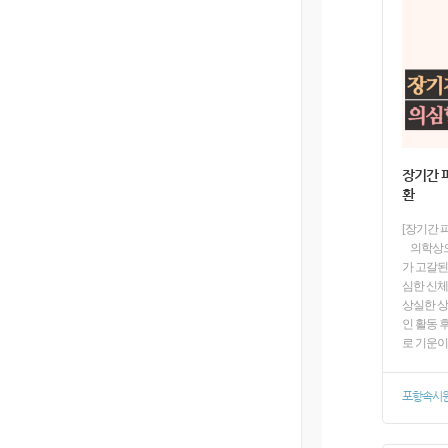
장기간 
환
[장기간 
의학상으
가 고갈된
심한 신체
상실한 상
인 활동 
로 기운이
포항속시