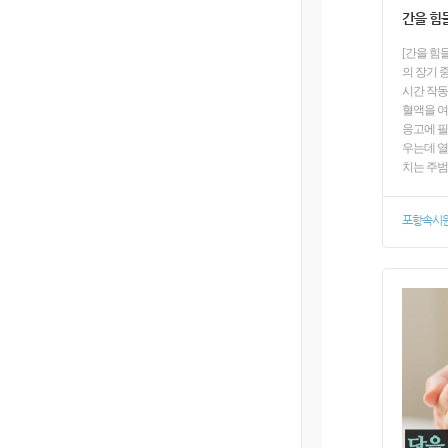
간을 힘
[간을 힘
의 장기 중
시간 작동
혈액을 여
응고에 필
우는데 열
치는 주범
포항속시