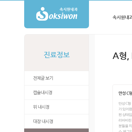
속시원내과
A형,
진료정보
전체글 보기
캡슐내시경
만성 C
만성 C형
위 내시경
가 있어왔
된 상태입
리바비린 
대장 내시경
분들을 치
스, 페그