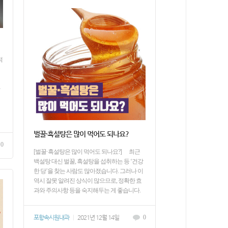
적
벌꿀·흑설탕은 많이 먹어도 되나요?
0
[벌꿀·흑설탕은 많이 먹어도 되나요?] 최근
백설탕 대신 벌꿀, 흑설탕을 섭취하는 등 ‘건강
한 당’을 찾는 사람도 많아졌습니다. 그러나 이
역시 잘못 알려진 상식이 많으므로, 정확한 효
과와 주의사항 등을 숙지해두는 게 좋습니다.
포항속시원내과
|
2021년 12월 14일
0