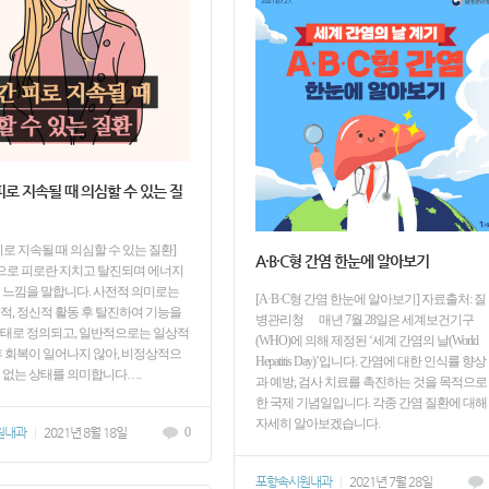
피로 지속될 때 의심할 수 있는 질
피로 지속될 때 의심할 수 있는 질환]
A·B·C형 간염 한눈에 알아보기
로 피로란 지치고 탈진되며 에너지
 느낌을 말합니다. 사전적 의미로는
[A·B·C형 간염 한눈에 알아보기] 자료출처: 질
적, 정신적 활동 후 탈진하여 기능을
병관리청 매년 7월 28일은 세계보건기구
태로 정의되고, 일반적으로는 일상적
(WHO)에 의해 제정된 ‘세계 간염의 날(World
후 회복이 일어나지 않아, 비정상적으
Hepatitis Day)’입니다. 간염에 대한 인식률 향상
 없는 상태를 의미합니다….
과 예방, 검사 치료를 촉진하는 것을 목적으로
한 국제 기념일입니다. 각종 간염 질환에 대해
자세히 알아보겠습니다.
원내과
|
2021년 8월 18일
0
포항속시원내과
|
2021년 7월 28일