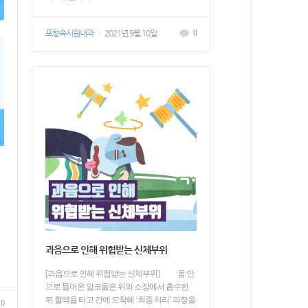
포항속시원내과
|
2021년 9월 10일
0
과음으로 인해 위협받는 신체부위
[과음으로 인해 위협받는 신체부위] 몸 안
으로 들어온 알코올은 위와 소장에서 흡수된
뒤 혈액을 타고 간에 도착해 ‘최종 처리’ 과정을
0