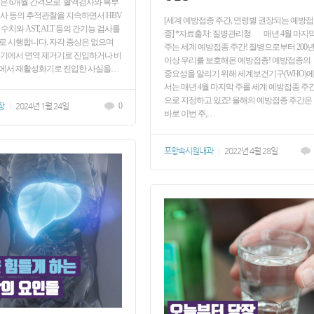
은 6개월 간격으로 혈액검사와 복부
사 등의 추적관찰을 지속하면서 HBV
[세계 예방접종 주간, 연령별 권장되는 예방접
R 수치와 AST, ALT 등의 간기능 검사를
종] *자료출처: 질병관리청 매년 4월 마지
 시행합니다. 자각 증상은 없으며
주는 세계 예방접종 주간! 질병으로부터 200
기에서 면역 제거기로 진입하거나 비
이상 우리를 보호해온 예방접종! 예방접종의
에서 재활성화기로 진입한 사실을…
중요성을 알리기 위해 세계보건기구(WHO)에
서는 매년 4월 마지막 주를 세계 예방접종 주
으로 지정하고 있죠! 올해의 예방접종 주간은
장
|
2024년 1월 24일
0
바로 이번 주,…
포항속시원내과
|
2022년 4월 28일