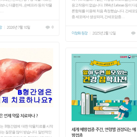
하보니, 다클린자 , 순베프라 등의 약물
응고작용이 없습니다. 1984년 Liebman 등이 다
서…
론항체를 이용해 처음 측정했습니다. 간세포
종 세포에서 생성되며, 간세포암종…
장
|
2026년 7월 10일
0
이창화 원장
|
2025년 2월 12일
은 언제 약물 치료하나 ?
는 B형간염에 대한 약물치료를 시작
세계 예방접종 주간, 연령별 권장되는 예
라는 질문을 많이 받습니다. 일반적인
방접종