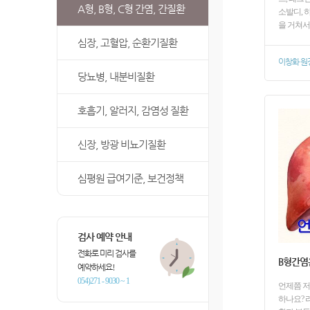
A형, B형, C형 간염, 간질환
소발디, 
을 거쳐
심장, 고혈압, 순환기질환
이창화 원
당뇨병, 내분비질환
호흡기, 알러지, 감염성 질환
신장, 방광 비뇨기질환
심평원 급여기준, 보건정책
검사 예약 안내
전화로 미리 검사를
B형간염
예약하세요!
054)271 - 9030 ~ 1
언제쯤 저
하나요? 