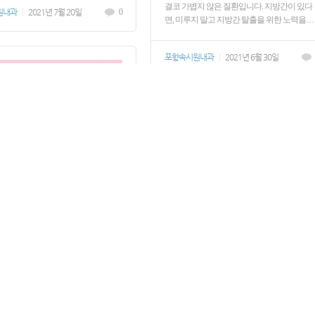
결코 가볍지 않은 질환입니다. 지방간이 있다
원내과
|
2021년 7월 20일
0
면, 미루지 말고 지방간 탈출을 위한 노력을…
포항속시원내과
|
2021년 6월 30일
보, A형 간염을 조심하세요
보, A형 간염을 조심하세요] *자료출
병관리청 최근 서울을 비롯한 수도권
급증하는 A형 간염 예방하기 위해서는?
지역에서 A형 간염 환자가 급증하고 있
, 중국에서 생산된 염장바지락살이 A
[급증하는 A형 간염 예방하기 위해서는?] 
 원인으로 추정됐습니다. 염장바지락