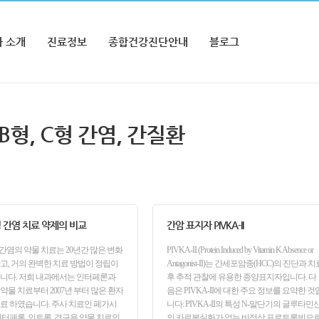
 소개
진료정보
종합건강진단안내
블로그
 B형, C형 간염, 간질환
형 간염 치료 약제의 비교
간암 표지자 PIVKA-II
 간염의 약물 치료는 20년간 많은 변화
PIVKA-II (Protein Induced by Vitamin K Absence or
고, 거의 완벽한 치료 방법이 정립이
Antagonist-II)는 간세포암종(HCC)의 진단과 치
니다. 저희 내과에서는 인터페론과
후 추적 관찰에 유용한 종양표지자입니다. 다
약물 치료부터 2007년 부터 많은 환자
음은 PIVKA-II에 대한 주요 정보를 요약한 것
료 하였습니다. 주사 치료인 페가시
니다: PIVKA-II의 특성 N-말단기의 글루타민
인터페론, 인트론, 경구용 약물 치료인
의 카르복실화가 없는 비정상 프로트롬빈으로