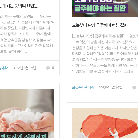
들게 하는 뜻밖의 요인들
들게 하는 뜻밖의 요인들] 우리 몸
 ‘간’은 몸의 독성을 제거하기 위해 24
오늘부터 당장 금주해야 하는 질환
하는 중요한 기관입니다. 매일마다
과해 정화하고 소화도 도우며, 혈액
[오늘부터 당장 금주해야 하는 질환] 일반
요한 단백질을 생성하고, 감염과 싸
으로 약간의 술을 마신다고 하여도 심각하게
심히 일하는 ‘간’ 이러한 간 건강을 해
건강을 위협하는 것은 아닙니다. 하지만 한번
으로 ‘술’이 항상…
마시기 시작하면 ‘적당’ 이라는 단어를 무시하
고 끊임없이 마시는 경우가 많습니다. 젊고 건
강하다는 이유로 과음을 하게 되면 우리 몸에
원내과
|
2022년 3월 18일
0
악영향을 끼칠 수 있습니다. 게다가 건강을…
포항속시원내과
|
2022년 1월 14일