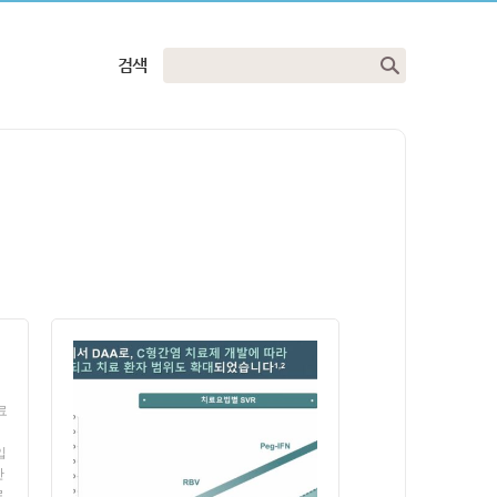
검색
료
입
산
,