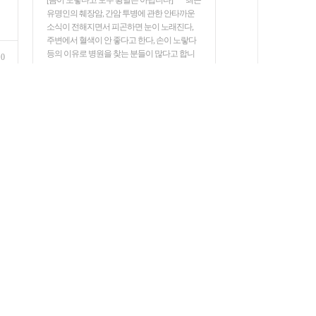
[몸이 노랗다고 모두 황달은 아닙니다] 최근
유명인의 췌장암, 간암 투병에 관한 안타까운
소식이 전해지면서 피곤하면 눈이 노래진다,
주변에서 혈색이 안 좋다고 한다, 손이 노랗다
등의 이유로 병원을 찾는 분들이 많다고 합니
0
다. 췌장암이나 간암의 대표적인 증상인 ‘황
달’은 아닌지 걱정되기 때문입니다. 그러나 몸
Proudly powered by WordPress
테마: soksiwon.
이…
포항속시원내과
|
2021년 6월 22일
0
제